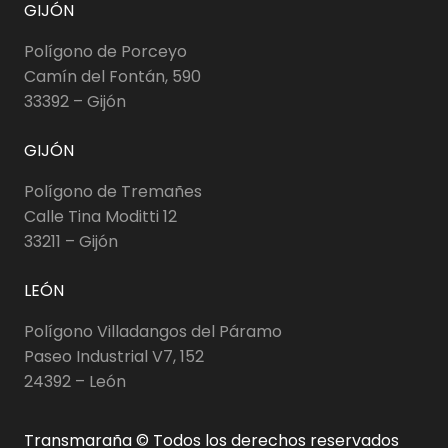
GIJÓN
Polígono de Porceyo
Camín del Fontán, 590
33392 – Gijón
GIJÓN
Polígono de Tremañes
Calle Tina Moditti 12
33211 – Gijón
LEÓN
Polígono Villadangos del Páramo
Paseo Industrial V7, 152
24392 – León
Transmaraña © Todos los derechos reservados