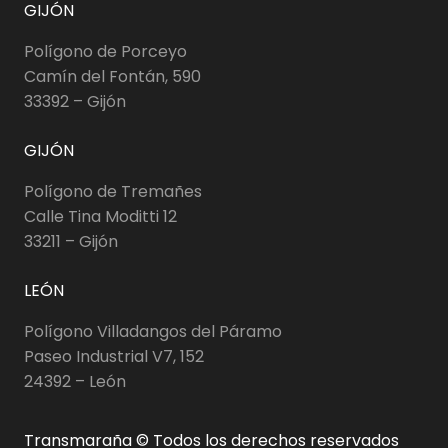
GIJÓN
Polígono de Porceyo
Camín del Fontán, 590
33392 – Gijón
GIJÓN
Polígono de Tremañes
Calle Tina Moditti 12
33211 – Gijón
LEÓN
Polígono Villadangos del Páramo
Paseo Industrial V7, 152
24392 – León
Transmaraña © Todos los derechos reservados