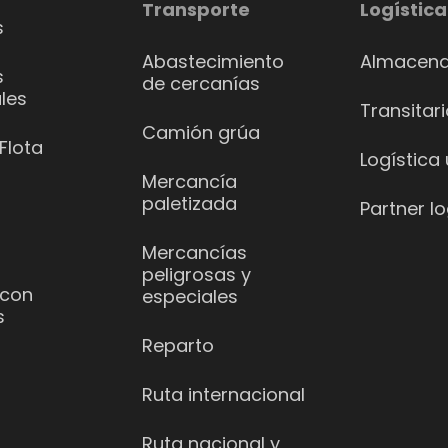
Transporte
Logística
s
Abastecimiento
Almacena
s
de cercanías
les
Transitar
Camión grúa
Flota
Logística
Mercancía
paletizada
Partner lo
Mercancías
peligrosas y
 con
especiales
s
Reparto
Ruta internacional
Ruta nacional y