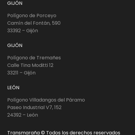
GIJÓN
Polígono de Porceyo
Camín del Fontán, 590
33392 – Gijón
GIJÓN
Polígono de Tremañes
Calle Tina Moditti 12
33211 – Gijón
LEÓN
Polígono Villadangos del Páramo
Paseo Industrial V7, 152
24392 – León
Transmaraña © Todos los derechos reservados