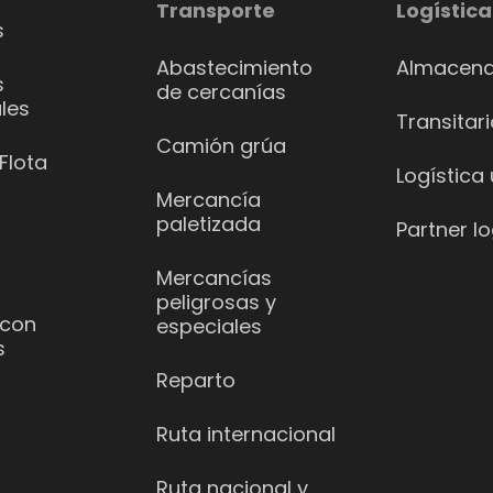
Transporte
Logística
s
Abastecimiento
Almacena
s
de cercanías
les
Transitar
Camión grúa
Flota
Logística
Mercancía
paletizada
Partner lo
Mercancías
peligrosas y
 con
especiales
s
Reparto
Ruta internacional
Ruta nacional y