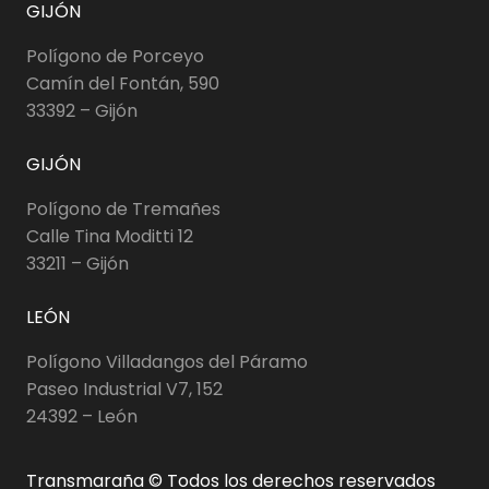
GIJÓN
Polígono de Porceyo
Camín del Fontán, 590
33392 – Gijón
GIJÓN
Polígono de Tremañes
Calle Tina Moditti 12
33211 – Gijón
LEÓN
Polígono Villadangos del Páramo
Paseo Industrial V7, 152
24392 – León
Transmaraña © Todos los derechos reservados