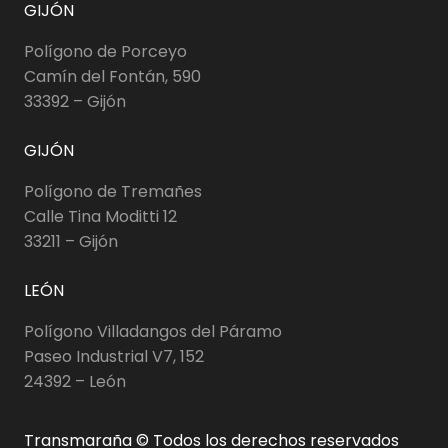
GIJÓN
Polígono de Porceyo
Camín del Fontán, 590
33392 – Gijón
GIJÓN
Polígono de Tremañes
Calle Tina Moditti 12
33211 – Gijón
LEÓN
Polígono Villadangos del Páramo
Paseo Industrial V7, 152
24392 – León
Transmaraña © Todos los derechos reservados