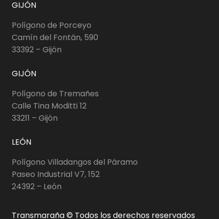
GIJÓN
Polígono de Porceyo
Camín del Fontán, 590
33392 – Gijón
GIJÓN
Polígono de Tremañes
Calle Tina Moditti 12
33211 – Gijón
LEÓN
Polígono Villadangos del Páramo
Paseo Industrial V7, 152
24392 – León
Transmaraña © Todos los derechos reservados