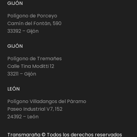
GIJÓN
Polígono de Porceyo
Camín del Fontán, 590
33392 – Gijón
GIJÓN
Polígono de Tremañes
Calle Tina Moditti 12
33211 – Gijón
LEÓN
Polígono Villadangos del Páramo
Paseo Industrial V7, 152
24392 – León
Transmaraña © Todos los derechos reservados