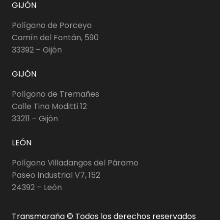
GIJÓN
Polígono de Porceyo
Camín del Fontán, 590
33392 – Gijón
GIJÓN
Polígono de Tremañes
Calle Tina Moditti 12
33211 – Gijón
LEÓN
Polígono Villadangos del Páramo
Paseo Industrial V7, 152
24392 – León
Transmaraña © Todos los derechos reservados