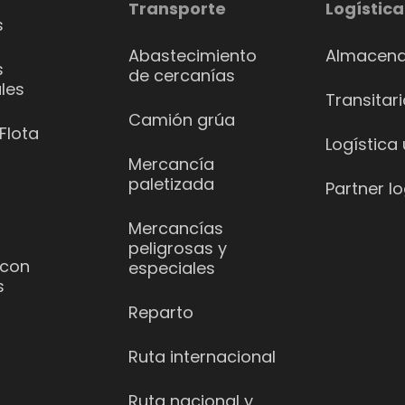
Transporte
Logística
s
Abastecimiento
Almacena
s
de cercanías
les
Transitar
Camión grúa
Flota
Logística
Mercancía
paletizada
Partner lo
Mercancías
peligrosas y
 con
especiales
s
Reparto
Ruta internacional
Ruta nacional y