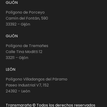
GIJÓN
Polígono de Porceyo
Camín del Fontán, 590
33392 – Gijón
GIJÓN
Polígono de Tremañes
Calle Tina Moditti 12
33211 – Gijón
LEÓN
Polígono Villadangos del Páramo
Paseo Industrial V7, 152
24392 – León
Transmaraña © Todos los derechos reservados