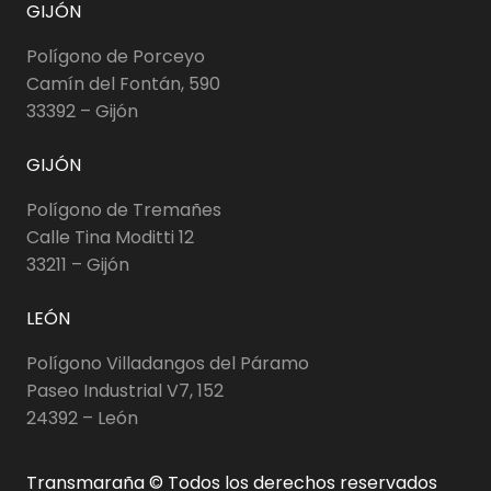
GIJÓN
Polígono de Porceyo
Camín del Fontán, 590
33392 – Gijón
GIJÓN
Polígono de Tremañes
Calle Tina Moditti 12
33211 – Gijón
LEÓN
Polígono Villadangos del Páramo
Paseo Industrial V7, 152
24392 – León
Transmaraña © Todos los derechos reservados