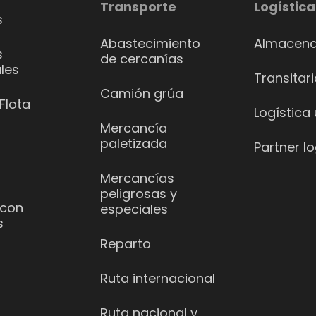
Transporte
Logística
s
Abastecimiento
Almacena
s
de cercanías
les
Transitar
Camión grúa
Flota
Logística
Mercancía
paletizada
Partner lo
Mercancías
peligrosas y
 con
especiales
s
Reparto
Ruta internacional
Ruta nacional y