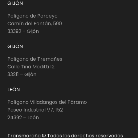
GIJÓN
Polígono de Porceyo
Camín del Fontán, 590
33392 – Gijón
GIJÓN
Polígono de Tremañes
Calle Tina Moditti 12
33211 – Gijón
LEÓN
Polígono Villadangos del Páramo
Paseo Industrial V7, 152
24392 – León
Transmaraña © Todos los derechos reservados