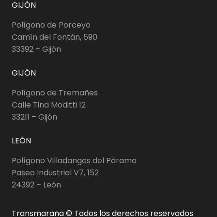
GIJÓN
Polígono de Porceyo
Camín del Fontán, 590
33392 – Gijón
GIJÓN
Polígono de Tremañes
Calle Tina Moditti 12
33211 – Gijón
LEÓN
Polígono Villadangos del Páramo
Paseo Industrial V7, 152
24392 – León
Transmaraña © Todos los derechos reservados