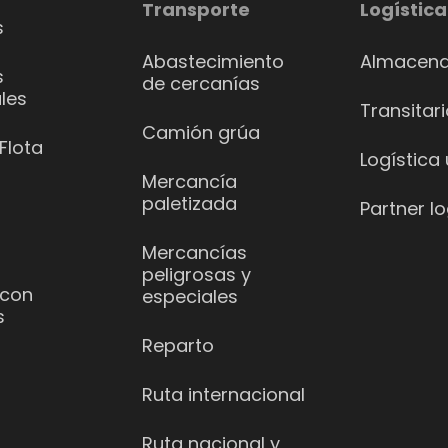
Transporte
Logística
s
Abastecimiento
Almacena
s
de cercanías
les
Transitar
Camión grúa
Flota
Logística
Mercancía
paletizada
Partner lo
Mercancías
peligrosas y
 con
especiales
s
Reparto
Ruta internacional
Ruta nacional y