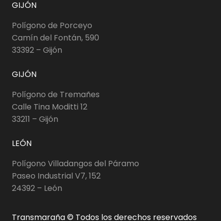
GIJÓN
Polígono de Porceyo
Camín del Fontán, 590
33392 – Gijón
GIJÓN
Polígono de Tremañes
Calle Tina Moditti 12
33211 – Gijón
LEÓN
Polígono Villadangos del Páramo
Paseo Industrial V7, 152
24392 – León
Transmaraña © Todos los derechos reservados