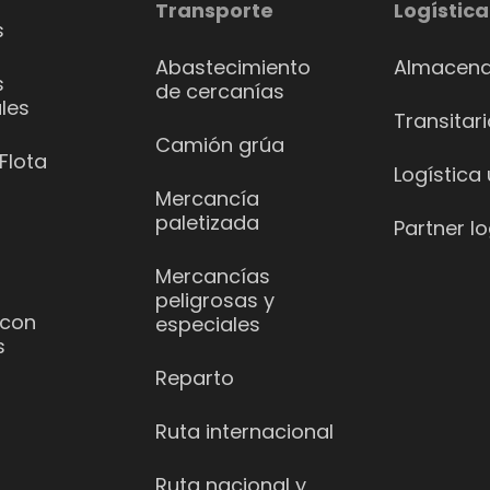
Transporte
Logística
s
Abastecimiento
Almacena
s
de cercanías
les
Transitar
Camión grúa
Flota
Logística
Mercancía
paletizada
Partner lo
Mercancías
peligrosas y
 con
especiales
s
Reparto
Ruta internacional
Ruta nacional y