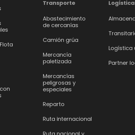
Transporte
Logística
s
Abastecimiento
Almacena
s
de cercanías
les
Transitar
Camión grúa
Flota
Logística
Mercancía
paletizada
Partner lo
Mercancías
peligrosas y
 con
especiales
s
Reparto
Ruta internacional
Ruta nacional y