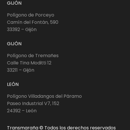
GIJÓN
Polígono de Porceyo
Camín del Fontán, 590
33392 – Gijón
GIJÓN
Polígono de Tremañes
Calle Tina Moditti 12
33211 – Gijón
LEÓN
Polígono Villadangos del Páramo
Paseo Industrial V7, 152
24392 – León
Transmaraña © Todos los derechos reservados