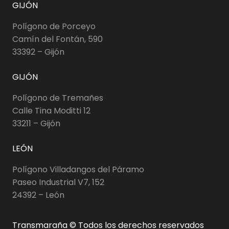
GIJÓN
Polígono de Porceyo
Camín del Fontán, 590
33392 – Gijón
GIJÓN
Polígono de Tremañes
Calle Tina Moditti 12
33211 – Gijón
LEÓN
Polígono Villadangos del Páramo
Paseo Industrial V7, 152
24392 – León
Transmaraña © Todos los derechos reservados