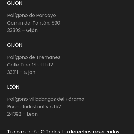
GIJÓN
Polígono de Porceyo
Camín del Fontán, 590
33392 – Gijón
GIJÓN
Polígono de Tremañes
Calle Tina Moditti 12
33211 – Gijón
LEÓN
Polígono Villadangos del Páramo
Paseo Industrial V7, 152
24392 – León
Transmaraña © Todos los derechos reservados