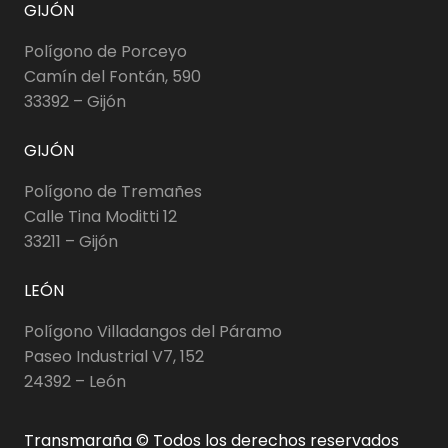
GIJÓN
Polígono de Porceyo
Camín del Fontán, 590
33392 – Gijón
GIJÓN
Polígono de Tremañes
Calle Tina Moditti 12
33211 – Gijón
LEÓN
Polígono Villadangos del Páramo
Paseo Industrial V7, 152
24392 – León
Transmaraña © Todos los derechos reservados