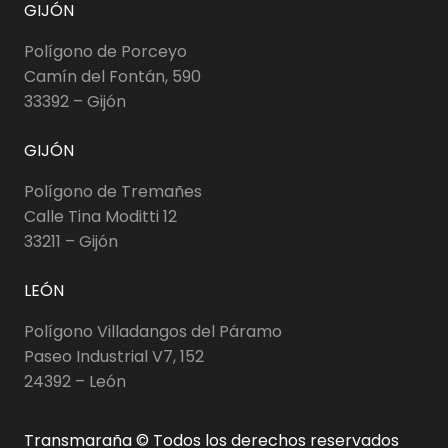
GIJÓN
Polígono de Porceyo
Camín del Fontán, 590
33392 – Gijón
GIJÓN
Polígono de Tremañes
Calle Tina Moditti 12
33211 – Gijón
LEÓN
Polígono Villadangos del Páramo
Paseo Industrial V7, 152
24392 – León
Transmaraña © Todos los derechos reservados