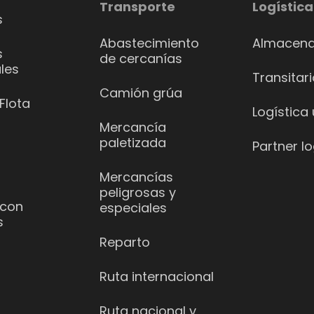
Transporte
Logística
s
Abastecimiento
Almacena
s
de cercanías
les
Transitar
Camión grúa
Flota
Logística
Mercancía
paletizada
Partner lo
Mercancías
peligrosas y
 con
especiales
s
Reparto
Ruta internacional
Ruta nacional y