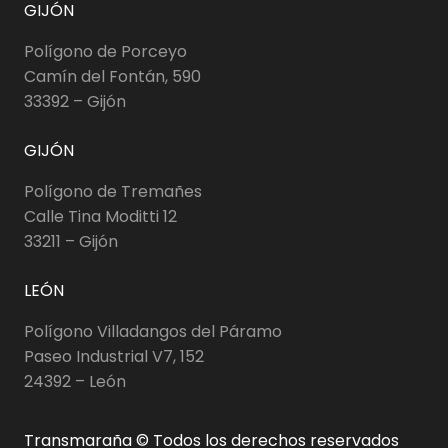
GIJÓN
Polígono de Porceyo
Camín del Fontán, 590
33392 – Gijón
GIJÓN
Polígono de Tremañes
Calle Tina Moditti 12
33211 – Gijón
LEÓN
Polígono Villadangos del Páramo
Paseo Industrial V7, 152
24392 – León
Transmaraña © Todos los derechos reservados