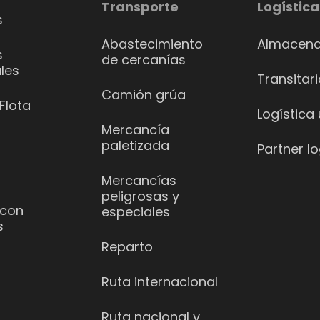
Transporte
Logística
s
Abastecimiento
Almacena
s
de cercanías
les
Transitar
Camión grúa
Flota
Logística
Mercancía
paletizada
Partner lo
Mercancías
peligrosas y
 con
especiales
s
Reparto
Ruta internacional
Ruta nacional y