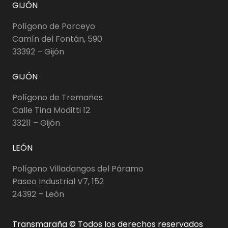
GIJÓN
Polígono de Porceyo
Camín del Fontán, 590
33392 – Gijón
GIJÓN
Polígono de Tremañes
Calle Tina Moditti 12
33211 – Gijón
LEÓN
Polígono Villadangos del Páramo
Paseo Industrial V7, 152
24392 – León
Transmaraña © Todos los derechos reservados