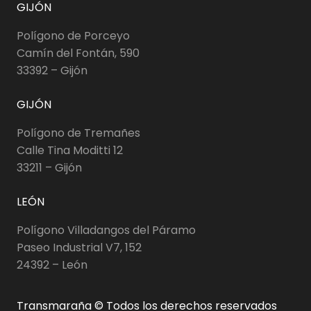
GIJÓN
Polígono de Porceyo
Camín del Fontán, 590
33392 – Gijón
GIJÓN
Polígono de Tremañes
Calle Tina Moditti 12
33211 – Gijón
LEÓN
Polígono Villadangos del Páramo
Paseo Industrial V7, 152
24392 – León
Transmaraña © Todos los derechos reservados