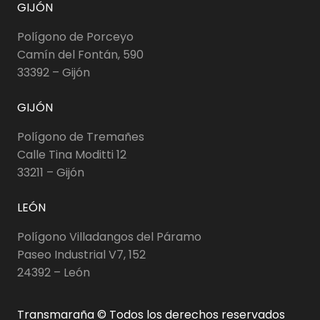
GIJÓN
Polígono de Porceyo
Camín del Fontán, 590
33392 – Gijón
GIJÓN
Polígono de Tremañes
Calle Tina Moditti 12
33211 – Gijón
LEÓN
Polígono Villadangos del Páramo
Paseo Industrial V7, 152
24392 – León
Transmaraña © Todos los derechos reservados