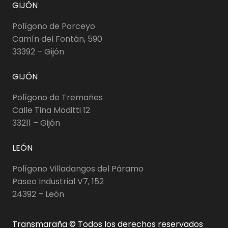
GIJÓN
Polígono de Porceyo
Camín del Fontán, 590
33392 – Gijón
GIJÓN
Polígono de Tremañes
Calle Tina Moditti 12
33211 – Gijón
LEÓN
Polígono Villadangos del Páramo
Paseo Industrial V7, 152
24392 – León
Transmaraña © Todos los derechos reservados