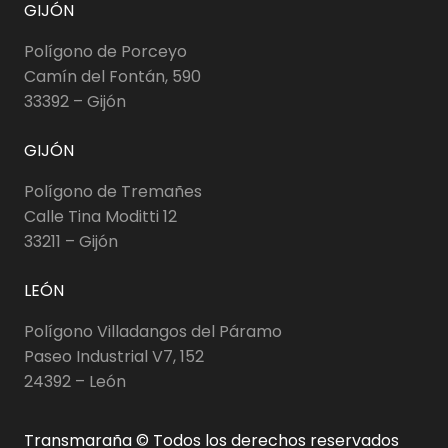
GIJÓN
Polígono de Porceyo
Camín del Fontán, 590
33392 – Gijón
GIJÓN
Polígono de Tremañes
Calle Tina Moditti 12
33211 – Gijón
LEÓN
Polígono Villadangos del Páramo
Paseo Industrial V7, 152
24392 – León
Transmaraña © Todos los derechos reservados