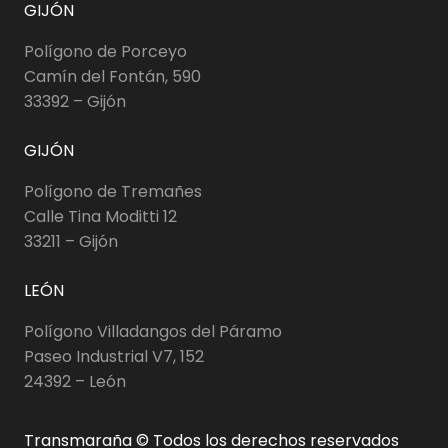
GIJÓN
Polígono de Porceyo
Camín del Fontán, 590
33392 – Gijón
GIJÓN
Polígono de Tremañes
Calle Tina Moditti 12
33211 – Gijón
LEÓN
Polígono Villadangos del Páramo
Paseo Industrial V7, 152
24392 – León
Transmaraña © Todos los derechos reservados