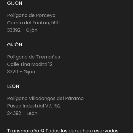
GIJÓN
Polígono de Porceyo
Camín del Fontán, 590
33392 – Gijón
GIJÓN
Polígono de Tremañes
Calle Tina Moditti 12
33211 – Gijón
LEÓN
Polígono Villadangos del Páramo
Paseo Industrial V7, 152
24392 – León
Transmaraña © Todos los derechos reservados