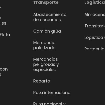
Transporte
Logística
s
Abastecimiento
Almacena
s
de cercanías
les
Transitar
Camión grúa
Flota
Logística
Mercancía
paletizada
Partner lo
Mercancías
peligrosas y
 con
especiales
s
Reparto
Ruta internacional
Ruta nacional y