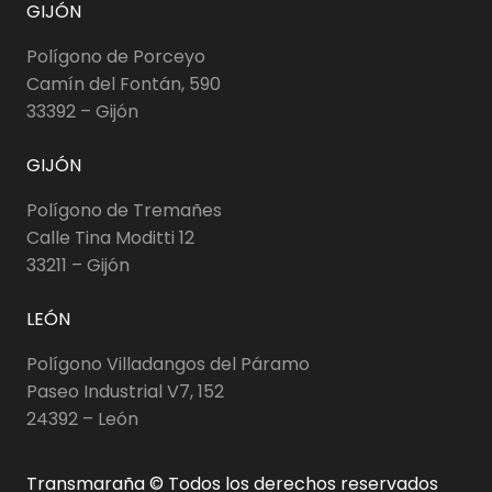
GIJÓN
Polígono de Porceyo
Camín del Fontán, 590
33392 – Gijón
GIJÓN
Polígono de Tremañes
Calle Tina Moditti 12
33211 – Gijón
LEÓN
Polígono Villadangos del Páramo
Paseo Industrial V7, 152
24392 – León
Transmaraña © Todos los derechos reservados