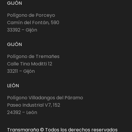
GIJÓN
Polígono de Porceyo
Camín del Fontán, 590
33392 – Gijón
GIJÓN
Polígono de Tremañes
Calle Tina Moditti 12
33211 – Gijón
LEÓN
Polígono Villadangos del Páramo
Paseo Industrial V7, 152
24392 – León
Transmaraña © Todos los derechos reservados