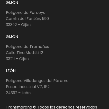
GIJÓN
Polígono de Porceyo
Camín del Fontán, 590
33392 – Gijón
GIJÓN
Polígono de Tremañes
Calle Tina Moditti 12
33211 – Gijón
LEÓN
Polígono Villadangos del Páramo
Paseo Industrial V7, 152
24392 – León
Transmaraña © Todos los derechos reservados