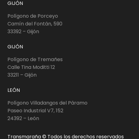
GIJÓN
Polígono de Porceyo
Camín del Fontán, 590
33392 – Gijón
GIJÓN
Polígono de Tremañes
Calle Tina Moditti 12
33211 – Gijón
LEÓN
Polígono Villadangos del Páramo
Paseo Industrial V7, 152
24392 – León
Transmaraña © Todos los derechos reservados