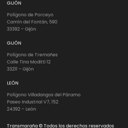
GIJÓN
Polígono de Porceyo
Camín del Fontán, 590
33392 – Gijón
GIJÓN
Polígono de Tremañes
Calle Tina Moditti 12
33211 – Gijón
LEÓN
Polígono Villadangos del Páramo
Paseo Industrial V7, 152
24392 – León
Transmaraña © Todos los derechos reservados