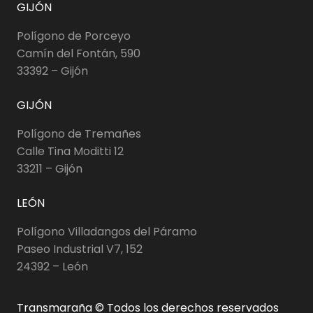
GIJÓN
Polígono de Porceyo
Camín del Fontán, 590
33392 – Gijón
GIJÓN
Polígono de Tremañes
Calle Tina Moditti 12
33211 – Gijón
LEÓN
Polígono Villadangos del Páramo
Paseo Industrial V7, 152
24392 – León
Transmaraña © Todos los derechos reservados