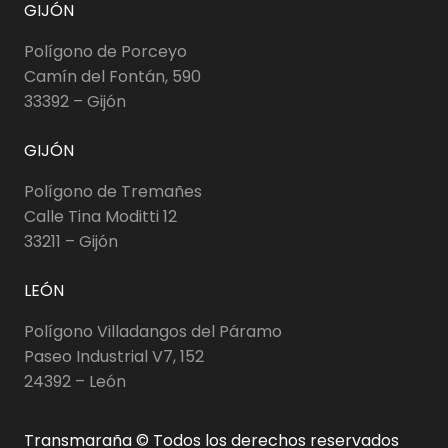
GIJÓN
Polígono de Porceyo
Camín del Fontán, 590
33392 – Gijón
GIJÓN
Polígono de Tremañes
Calle Tina Moditti 12
33211 – Gijón
LEÓN
Polígono Villadangos del Páramo
Paseo Industrial V7, 152
24392 – León
Transmaraña © Todos los derechos reservados