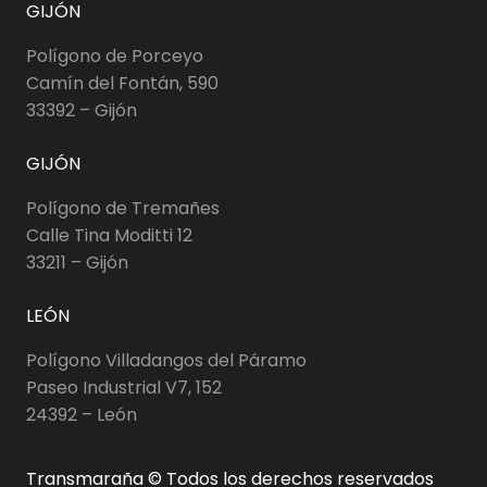
GIJÓN
Polígono de Porceyo
Camín del Fontán, 590
33392 – Gijón
GIJÓN
Polígono de Tremañes
Calle Tina Moditti 12
33211 – Gijón
LEÓN
Polígono Villadangos del Páramo
Paseo Industrial V7, 152
24392 – León
Transmaraña © Todos los derechos reservados