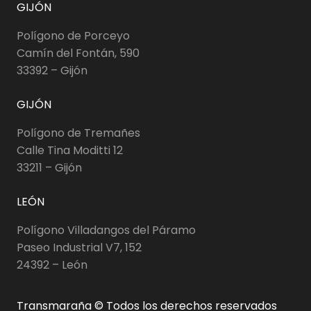
GIJÓN
Polígono de Porceyo
Camín del Fontán, 590
33392 – Gijón
GIJÓN
Polígono de Tremañes
Calle Tina Moditti 12
33211 – Gijón
LEÓN
Polígono Villadangos del Páramo
Paseo Industrial V7, 152
24392 – León
Transmaraña © Todos los derechos reservados