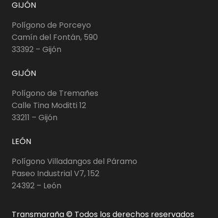
GIJÓN
Polígono de Porceyo
Camín del Fontán, 590
33392 – Gijón
GIJÓN
Polígono de Tremañes
Calle Tina Moditti 12
33211 – Gijón
LEÓN
Polígono Villadangos del Páramo
Paseo Industrial V7, 152
24392 – León
Transmaraña © Todos los derechos reservados