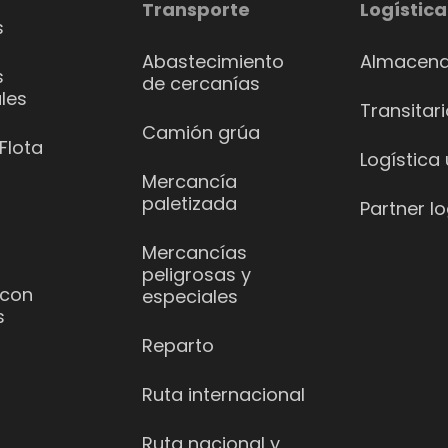
Transporte
Logística
s
Abastecimiento
Almacena
s
de cercanías
les
Transitar
Camión grúa
Flota
Logística
Mercancía
paletizada
Partner lo
Mercancías
peligrosas y
 con
especiales
s
Reparto
Ruta internacional
Ruta nacional y