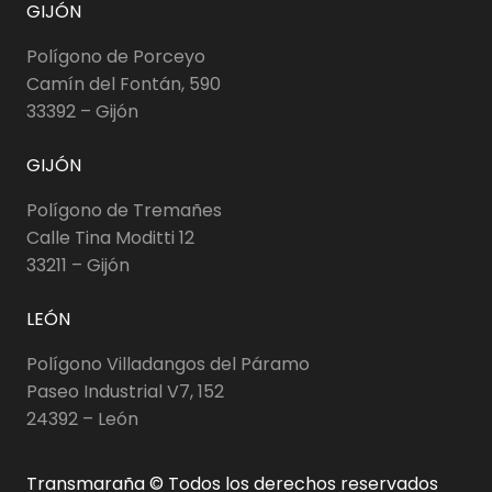
GIJÓN
Polígono de Porceyo
Camín del Fontán, 590
33392 – Gijón
GIJÓN
Polígono de Tremañes
Calle Tina Moditti 12
33211 – Gijón
LEÓN
Polígono Villadangos del Páramo
Paseo Industrial V7, 152
24392 – León
Transmaraña © Todos los derechos reservados