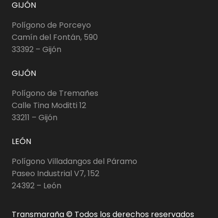
GIJÓN
Polígono de Porceyo
Camín del Fontán, 590
33392 – Gijón
GIJÓN
Polígono de Tremañes
Calle Tina Moditti 12
33211 – Gijón
LEÓN
Polígono Villadangos del Páramo
Paseo Industrial V7, 152
24392 – León
Transmaraña © Todos los derechos reservados