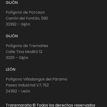
GIJÓN
Polígono de Porceyo
Camín del Fontán, 590
33392 – Gijón
GIJÓN
Polígono de Tremañes
Calle Tina Moditti 12
33211 – Gijón
LEÓN
Polígono Villadangos del Páramo
Paseo Industrial V7, 152
24392 – León
Transmaraña © Todos los derechos reservados